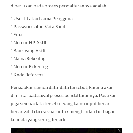
diperlukan pada proses pendaftarannya adalah:
* User Id atau Nama Pengguna
* Password atau Kata Sandi
* Email
* Nomor HP Aktif
* Bank yang Aktif
* Nama Rekening
* Nomor Rekening
* Kode Referensi
Persiapkan semua data-data tersebut, karena akan
dimintai pada awal proses pendaftarannya. Pastikan
juga semua data tersebut yang kamu input benar-
benar valid dan sesuai untuk menghindari berbagai
kendala yang sering terjadi.