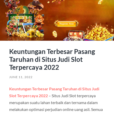
Keuntungan Terbesar Pasang
Taruhan di Situs Judi Slot
Terpercaya 2022
JUNE 11, 2022
Keuntungan Terbesar Pasang Taruhan di Situs Judi
Slot Terpercaya 2022
–
Situs Judi Slot terpercaya
merupakan suatu lahan terbaik dan ternama dalam
melakukan optimasi perjudian online uang asli. Semua