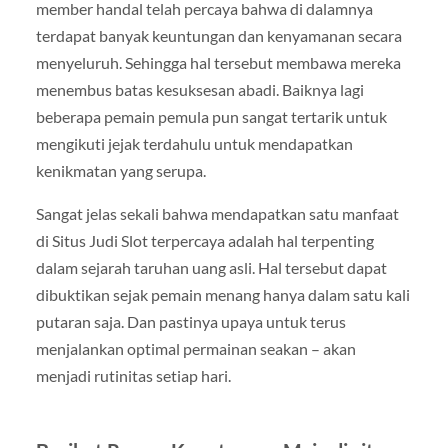
member handal telah percaya bahwa di dalamnya
terdapat banyak keuntungan dan kenyamanan secara
menyeluruh. Sehingga hal tersebut membawa mereka
menembus batas kesuksesan abadi. Baiknya lagi
beberapa pemain pemula pun sangat tertarik untuk
mengikuti jejak terdahulu untuk mendapatkan
kenikmatan yang serupa.
Sangat jelas sekali bahwa mendapatkan satu manfaat
di Situs Judi Slot terpercaya adalah hal terpenting
dalam sejarah taruhan uang asli. Hal tersebut dapat
dibuktikan sejak pemain menang hanya dalam satu kali
putaran saja. Dan pastinya upaya untuk terus
menjalankan optimal permainan seakan – akan
menjadi rutinitas setiap hari.