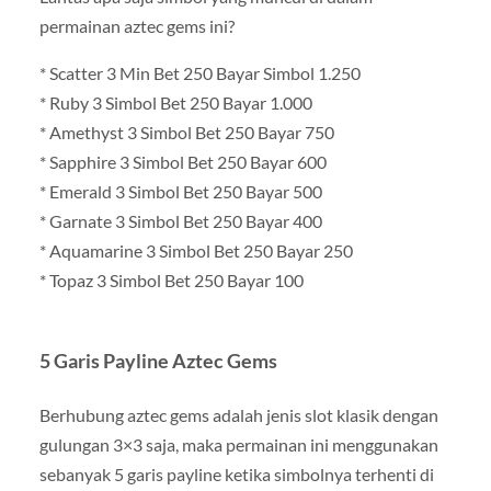
permainan aztec gems ini?
* Scatter 3 Min Bet 250 Bayar Simbol 1.250
* Ruby 3 Simbol Bet 250 Bayar 1.000
* Amethyst 3 Simbol Bet 250 Bayar 750
* Sapphire 3 Simbol Bet 250 Bayar 600
* Emerald 3 Simbol Bet 250 Bayar 500
* Garnate 3 Simbol Bet 250 Bayar 400
* Aquamarine 3 Simbol Bet 250 Bayar 250
* Topaz 3 Simbol Bet 250 Bayar 100
5 Garis Payline Aztec Gems
Berhubung aztec gems adalah jenis slot klasik dengan
gulungan 3×3 saja, maka permainan ini menggunakan
sebanyak 5 garis payline ketika simbolnya terhenti di