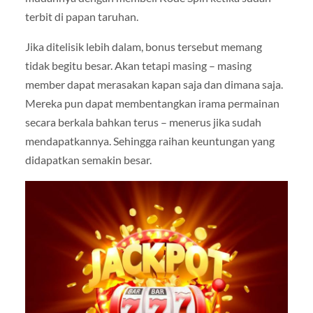
terbit di papan taruhan.
Jika ditelisik lebih dalam, bonus tersebut memang
tidak begitu besar. Akan tetapi masing – masing
member dapat merasakan kapan saja dan dimana saja.
Mereka pun dapat membentangkan irama permainan
secara berkala bahkan terus – menerus jika sudah
mendapatkannya. Sehingga raihan keuntungan yang
didapatkan semakin besar.