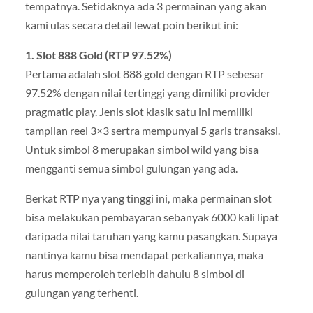
tempatnya. Setidaknya ada 3 permainan yang akan
kami ulas secara detail lewat poin berikut ini:
1. Slot 888 Gold (RTP 97.52%)
Pertama adalah slot 888 gold dengan RTP sebesar
97.52% dengan nilai tertinggi yang dimiliki provider
pragmatic play. Jenis slot klasik satu ini memiliki
tampilan reel 3×3 sertra mempunyai 5 garis transaksi.
Untuk simbol 8 merupakan simbol wild yang bisa
mengganti semua simbol gulungan yang ada.
Berkat RTP nya yang tinggi ini, maka permainan slot
bisa melakukan pembayaran sebanyak 6000 kali lipat
daripada nilai taruhan yang kamu pasangkan. Supaya
nantinya kamu bisa mendapat perkaliannya, maka
harus memperoleh terlebih dahulu 8 simbol di
gulungan yang terhenti.