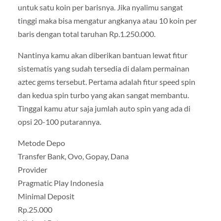
untuk satu koin per barisnya. Jika nyalimu sangat
tinggi maka bisa mengatur angkanya atau 10 koin per
baris dengan total taruhan Rp.1.250.000.
Nantinya kamu akan diberikan bantuan lewat fitur
sistematis yang sudah tersedia di dalam permainan
aztec gems tersebut. Pertama adalah fitur speed spin
dan kedua spin turbo yang akan sangat membantu.
Tinggal kamu atur saja jumlah auto spin yang ada di
opsi 20-100 putarannya.
Metode Depo
Transfer Bank, Ovo, Gopay, Dana
Provider
Pragmatic Play Indonesia
Minimal Deposit
Rp.25.000