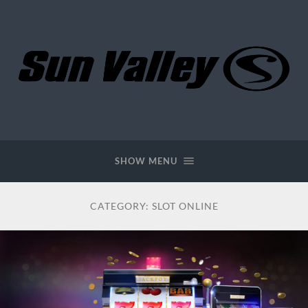
KW
Sun
Valley
SHOW MENU
CATEGORY:
SLOT ONLINE