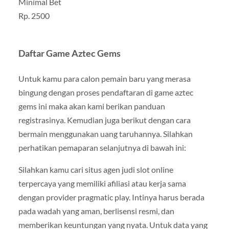
Minimal Bet
Rp. 2500
Daftar Game Aztec Gems
Untuk kamu para calon pemain baru yang merasa
bingung dengan proses pendaftaran di game aztec
gems ini maka akan kami berikan panduan
registrasinya. Kemudian juga berikut dengan cara
bermain menggunakan uang taruhannya. Silahkan
perhatikan pemaparan selanjutnya di bawah ini:
Silahkan kamu cari situs agen judi slot online
terpercaya yang memiliki afiliasi atau kerja sama
dengan provider pragmatic play. Intinya harus berada
pada wadah yang aman, berlisensi resmi, dan
memberikan keuntungan yang nyata. Untuk data yang