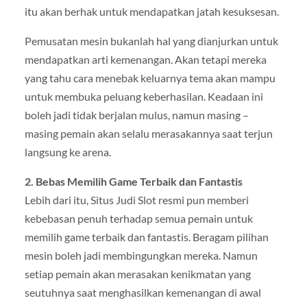
itu akan berhak untuk mendapatkan jatah kesuksesan.
Pemusatan mesin bukanlah hal yang dianjurkan untuk
mendapatkan arti kemenangan. Akan tetapi mereka
yang tahu cara menebak keluarnya tema akan mampu
untuk membuka peluang keberhasilan. Keadaan ini
boleh jadi tidak berjalan mulus, namun masing –
masing pemain akan selalu merasakannya saat terjun
langsung ke arena.
2. Bebas Memilih Game Terbaik dan Fantastis
Lebih dari itu, Situs Judi Slot resmi pun memberi
kebebasan penuh terhadap semua pemain untuk
memilih game terbaik dan fantastis. Beragam pilihan
mesin boleh jadi membingungkan mereka. Namun
setiap pemain akan merasakan kenikmatan yang
seutuhnya saat menghasilkan kemenangan di awal