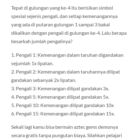
Tepat di gulungan yang ke-4 itu berisikan simbol
spesial sejenis pengali, dan setiap kemenangannya
yang ada di putaran gulungan 1 sampai 3 bakal
dikalikan dengan pengali di gulungan ke-4. Lalu berapa
besarkah jumlah pengalinya?
1. Pengali 1: Kemenangan dalam taruhan digandakan
sejumlah 1x lipatan.
2. Pengali 2: Kemenangan dalam taruhannya dilipat
gandakan sebanyak 2x lipatan.
3. Pengali 3: Kemenangan dilipat gandakan 3x.
4. Pengali 5: Kemenangan dilipat gandakan 5x.
5. Pengali 10: Kemenangan dilipat gandakan 10x
6. Pengali 15: Kemenangan dilipat gandakan 15x.
Sekali lagi kamu bisa bermain aztec gems demonya
secara gratis tanpa pungutan biaya. Silahkan pelajari