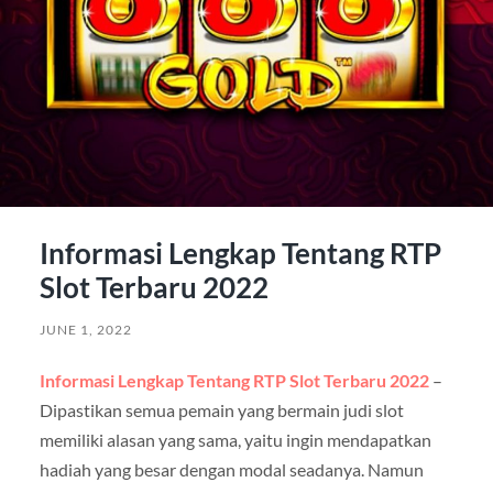
Informasi Lengkap Tentang RTP
Slot Terbaru 2022
JUNE 1, 2022
Informasi Lengkap Tentang RTP Slot Terbaru 2022
–
Dipastikan semua pemain yang bermain judi slot
memiliki alasan yang sama, yaitu ingin mendapatkan
hadiah yang besar dengan modal seadanya. Namun