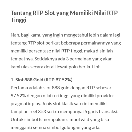
Tentang RTP Slot yang Memiliki Nilai RTP
Tinggi
Nah, bagi kamu yang ingin mengetahui lebih dalam lagi
tentang RTP slot berikut beberapa permainannya yang
memiliki persentase nilai RTP tinggi, maka disinilah
tempatnya. Setidaknya ada 3 permainan yang akan
kami ulas secara detail lewat poin berikut ini:
1. Slot 888 Gold (RTP 97.52%)
Pertama adalah slot 888 gold dengan RTP sebesar
97.52% dengan nilai tertinggi yang dimiliki provider
pragmatic play. Jenis slot klasik satu ini memiliki
tampilan reel 3×3 sertra mempunyai 5 garis transaksi.
Untuk simbol 8 merupakan simbol wild yang bisa
mengganti semua simbol gulungan yang ada.