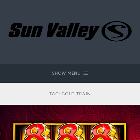
KW
Sun
Valley
SHOW MENU
TAG:
GOLD TRAIN