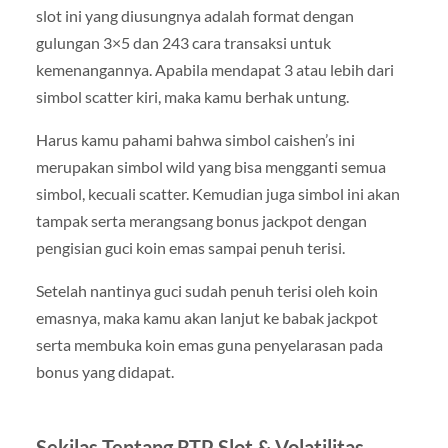
slot ini yang diusungnya adalah format dengan
gulungan 3×5 dan 243 cara transaksi untuk
kemenangannya. Apabila mendapat 3 atau lebih dari
simbol scatter kiri, maka kamu berhak untung.
Harus kamu pahami bahwa simbol caishen’s ini
merupakan simbol wild yang bisa mengganti semua
simbol, kecuali scatter. Kemudian juga simbol ini akan
tampak serta merangsang bonus jackpot dengan
pengisian guci koin emas sampai penuh terisi.
Setelah nantinya guci sudah penuh terisi oleh koin
emasnya, maka kamu akan lanjut ke babak jackpot
serta membuka koin emas guna penyelarasan pada
bonus yang didapat.
Sekilas Tentang RTP Slot & Volatilitas