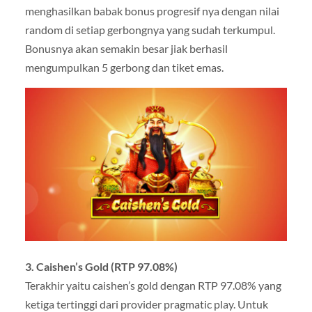
menghasilkan babak bonus progresif nya dengan nilai
random di setiap gerbongnya yang sudah terkumpul.
Bonusnya akan semakin besar jiak berhasil
mengumpulkan 5 gerbong dan tiket emas.
3. Caishen’s Gold (RTP 97.08%)
Terakhir yaitu caishen’s gold dengan RTP 97.08% yang
ketiga tertinggi dari provider pragmatic play. Untuk