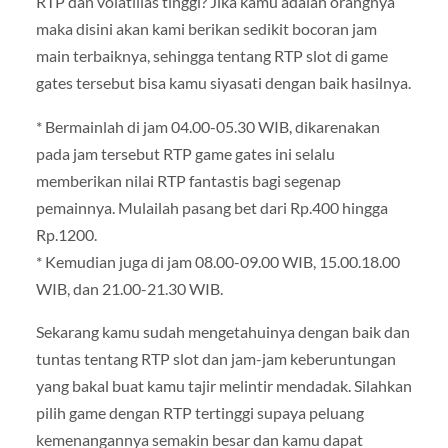
RTP dan volatilias tinggi? Jika kamu adalah orangnya
maka disini akan kami berikan sedikit bocoran jam
main terbaiknya, sehingga tentang RTP slot di game
gates tersebut bisa kamu siyasati dengan baik hasilnya.
* Bermainlah di jam 04.00-05.30 WIB, dikarenakan
pada jam tersebut RTP game gates ini selalu
memberikan nilai RTP fantastis bagi segenap
pemainnya. Mulailah pasang bet dari Rp.400 hingga
Rp.1200.
* Kemudian juga di jam 08.00-09.00 WIB, 15.00.18.00
WIB, dan 21.00-21.30 WIB.
Sekarang kamu sudah mengetahuinya dengan baik dan
tuntas tentang RTP slot dan jam-jam keberuntungan
yang bakal buat kamu tajir melintir mendadak. Silahkan
pilih game dengan RTP tertinggi supaya peluang
kemenangannya semakin besar dan kamu dapat