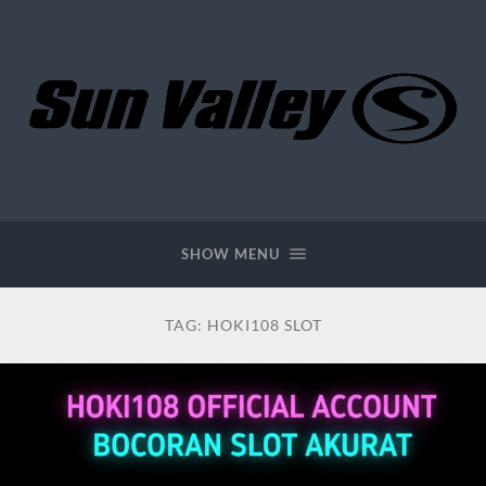
KW
Sun
Valley
SHOW MENU
TAG:
HOKI108 SLOT