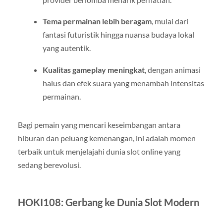
Tema permainan lebih beragam
, mulai dari
fantasi futuristik hingga nuansa budaya lokal
yang autentik.
Kualitas gameplay meningkat
, dengan animasi
halus dan efek suara yang menambah intensitas
permainan.
Bagi pemain yang mencari keseimbangan antara
hiburan dan peluang kemenangan, ini adalah momen
terbaik untuk menjelajahi dunia slot online yang
sedang berevolusi.
HOKI108: Gerbang ke Dunia Slot Modern