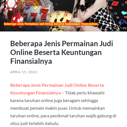
Beberapa Jenis Permainan Judi
Online Beserta Keuntungan
Finansialnya
APRIL 15, 2022
Beberapa Jenis Permainan Judi Online Beserta
Keuntungan Finansialnya
– Tidak perlu khawatir
karena taruhan online juga beragam sehingga
membuat pemain makin puas. Untuk memainkan
taruhan online, para penikmat taruhan wajib gabung di
situs judi terlebih dahulu.