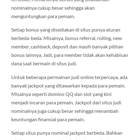
nominalnya cukup besar sehingga akan
menguntungkan para pemain.
Setiap bonus yang disediakan di situs punya aturan
berbeda-beda. Misalnya, bonus referral, rolling, new
member, cashback, deposit dan masih banyak pilihan
bonus lainnya. Jadi, para member tidak akan kehabisan
dana saat bermain di situs judi.
Untuk beberapa permainan judi online terpercaya, ada
banyak jackpot yang ditawarkan kepada para pemain.
Misalnya seperti domino QQ dan slot yang kini
menjadi incaran para pemain. Jackpot dari situs judi
nominalnya juga cukup besar sehingga menambah
keuntungan finansial para pemain.
Setiap situs punya nominal jackpot berbeda. Bahkan