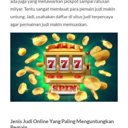
ada juga yang menawarkan jackpot sampai ratusan
milyar. Tentu sangat membuat para pemain judi makin
untung. Jadi, usahakan daftar di situs judi terpercaya
agar permainan judi makin memuaskan.
Jenis Judi Online Yang Paling Menguntungkan
Pemain