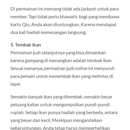
Di permainan ini memang tidak ada jackpot untuk para
member. Tapi tidak perlu khawatir, bagi yang membawa
kartu Qiu, Anda akan diuntungkan. Karena mendapat
dua kali hadiah kemenangan langsung.
5. Tembak ikan
Permainan judi selanjutnya yang bisa dimainkan
karena gampang di menangkan adalah tembak ikan.
Sesuai namanya, permainan judi online ini menyuruh
para pemain untuk menembak ikan yang melintas di
layar.
Semakin banyak ikan yang ditembak, semakin besar
peluang kalian untuk mengumpulkan pundi-pundi
rupiah. Setiap ikan punya hadiah yang berbeda, antara
yang besar dan kecil. Meskipun mengandalkan
keberuntungan, Anda tetap harus memperhatikan