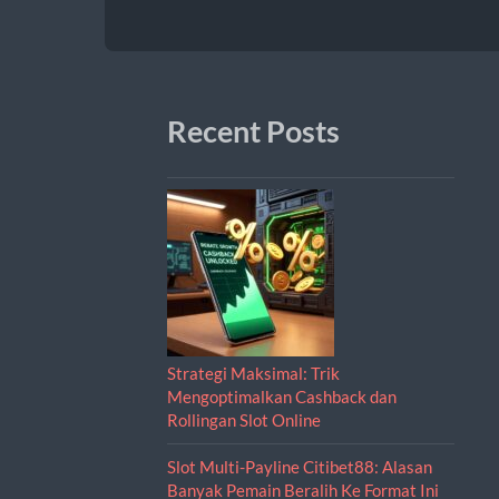
Recent Posts
Strategi Maksimal: Trik
Mengoptimalkan Cashback dan
Rollingan Slot Online
Slot Multi-Payline Citibet88: Alasan
Banyak Pemain Beralih Ke Format Ini