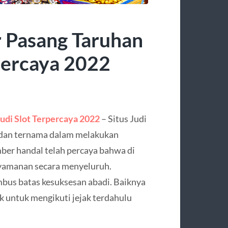
 Pasang Taruhan
rpercaya 2022
udi Slot Terpercaya 2022
–
Situs Judi
k dan ternama dalam melakukan
ber handal telah percaya bahwa di
yamanan secara menyeluruh.
us batas kesuksesan abadi. Baiknya
k untuk mengikuti jejak terdahulu