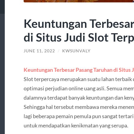
Keuntungan Terbesar
di Situs Judi Slot Te
JUNE 11, 2022
/
KWSUNVALY
Keuntungan Terbesar Pasang Taruhan di Situs J
Slot terpercaya merupakan suatu lahan terbai
optimasi perjudian online uang asli. Semua mem
dalamnya terdapat banyak keuntungan dan ken
Sehingga hal tersebut membawa mereka menemb
lagi beberapa pemain pemula pun sangat tertari
untuk mendapatkan kenikmatan yang serupa.