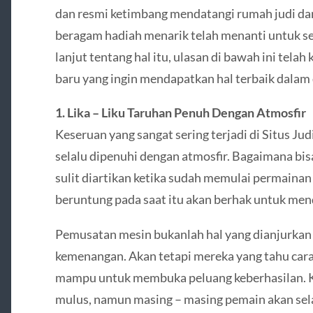
dan resmi ketimbang mendatangi rumah judi da
beragam hadiah menarik telah menanti untuk se
lanjut tentang hal itu, ulasan di bawah ini tel
baru yang ingin mendapatkan hal terbaik dalam 
1. Lika – Liku Taruhan Penuh Dengan Atmosfir
Keseruan yang sangat sering terjadi di Situs Judi
selalu dipenuhi dengan atmosfir. Bagaimana bisa
sulit diartikan ketika sudah memulai permainan 
beruntung pada saat itu akan berhak untuk men
Pemusatan mesin bukanlah hal yang dianjurkan
kemenangan. Akan tetapi mereka yang tahu car
mampu untuk membuka peluang keberhasilan. Kea
mulus, namun masing – masing pemain akan sel