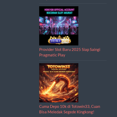
Provider Slot Baru 2025 Siap Saingi
Pragmatic Play
Cuma Depo 10k di Totowin33, Cuan
Bisa Meledak Segede Kingkong!