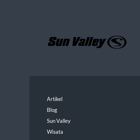
KW
Sun
Valley
Artikel
Blog
Sun Valley
Wisata