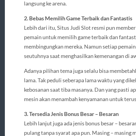
langsung ke arena.
2. Bebas Memilih Game Terbaik dan Fantastis
Lebih dari itu, Situs Judi Slot resmi pun memb
pemain untuk memilih game terbaik dan fantasti
membingungkan mereka. Namun setiap pemain 
seutuhnya saat menghasilkan kemenangan di aw
Adanya pilihan tema juga selalu bisa membetah
lama. Tak peduli seberapa lama waktu yang dike
kebosanan saat tiba masanya. Dan yang pasti 
mesin akan menambah kenyamanan untuk terus 
3. Tersedia Jenis Bonus Besar – Besaran
Lebih lanjut juga ada jenis bonus besar – besar
pulang tanpa syarat apa pun. Masing – masing 