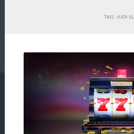
TAG:
JUDI S