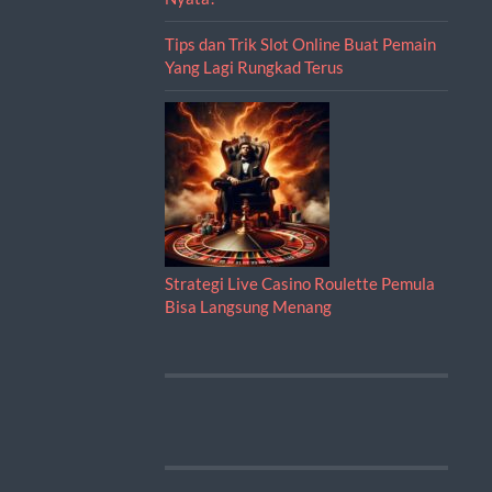
Tips dan Trik Slot Online Buat Pemain
Yang Lagi Rungkad Terus
Strategi Live Casino Roulette Pemula
Bisa Langsung Menang