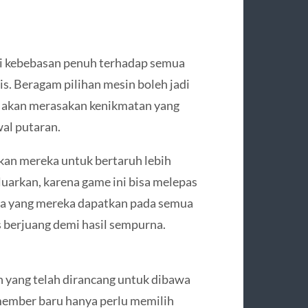
eri kebebasan penuh terhadap semua
s. Beragam pilihan mesin boleh jadi
akan merasakan kenikmatan yang
al putaran.
kan mereka untuk bertaruh lebih
luarkan, karena game ini bisa melepas
apa yang mereka dapatkan pada semua
berjuang demi hasil sempurna.
an yang telah dirancang untuk dibawa
member baru hanya perlu memilih