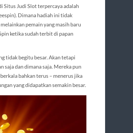
 Situs Judi Slot terpercaya adalah
espin). Dimana hadiah ini tidak
 melainkan pemain yang masih baru
in ketika sudah terbit di papan
g tidak begitu besar. Akan tetapi
 saja dan dimana saja. Mereka pun
erkala bahkan terus – menerus jika
ngan yang didapatkan semakin besar.