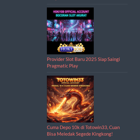
Provider Slot Baru 2025 Siap Saingi
Pragmatic Play
Cuma Depo 10k di Totowin33, Cuan
Bisa Meledak Segede Kingkong!