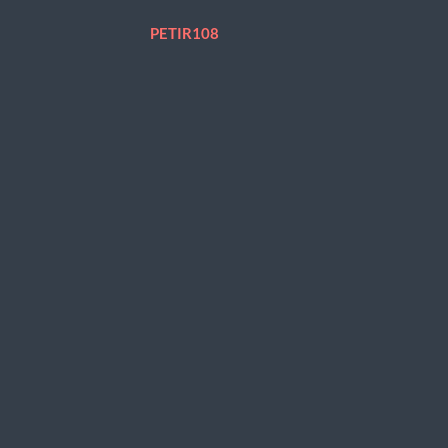
PETIR108