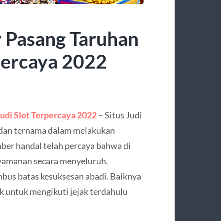
 Pasang Taruhan
rpercaya 2022
udi Slot Terpercaya 2022
–
Situs Judi
k dan ternama dalam melakukan
ber handal telah percaya bahwa di
yamanan secara menyeluruh.
us batas kesuksesan abadi. Baiknya
k untuk mengikuti jejak terdahulu