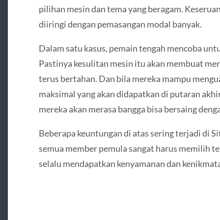
pilihan mesin dan tema yang beragam. Keseruan 
diiringi dengan pemasangan modal banyak.
Dalam satu kasus, pemain tengah mencoba untu
Pastinya kesulitan mesin itu akan membuat mer
terus bertahan. Dan bila mereka mampu mengua
maksimal yang akan didapatkan di putaran akhi
mereka akan merasa bangga bisa bersaing denga
Beberapa keuntungan di atas sering terjadi di Sit
semua member pemula sangat harus memilih te
selalu mendapatkan kenyamanan dan kenikmatan