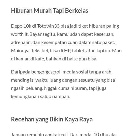
Hiburan Murah Tapi Berkelas
Depo 10k di Totowin33 bisa jadi tiket hiburan paling
worth it. Bayar segitu, kamu udah dapet keseruan,
adrenalin, dan kesempatan cuan dalam satu paket.
Mainnya fleksibel, bisa di HP, tablet, atau laptop. Mau
di kamar, di kafe, bahkan di halte pun bisa.
Daripada bengong scroll media sosial tanpa arah,
mending isi waktu luang dengan sesuatu yang bisa
ngasih peluang. Nggak cuma hiburan, tapi juga
kemungkinan saldo nambah.
Recehan yang Bikin Kaya Raya
Jangan remehin angka kecil. Dari modal 10 ribu aja,