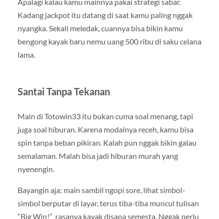
Apalagi kalau kamu mainnya pakai strategi sabar.
Kadang jackpot itu datang di saat kamu paling nggak
nyangka. Sekali meledak, cuannya bisa bikin kamu
bengong kayak baru nemu uang 500 ribu di saku celana
lama.
Santai Tanpa Tekanan
Main di Totowin33 itu bukan cuma soal menang, tapi
juga soal hiburan. Karena modalnya receh, kamu bisa
spin tanpa beban pikiran. Kalah pun nggak bikin galau
semalaman. Malah bisa jadi hiburan murah yang
nyenengin.
Bayangin aja: main sambil ngopi sore, lihat simbol-
simbol berputar di layar, terus tiba-tiba muncul tulisan
“Big Win!” rasanya kayak disapa semesta. Nggak perlu