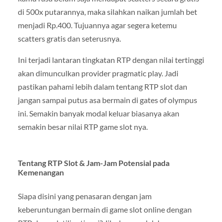
di 500x putarannya, maka silahkan naikan jumlah bet
menjadi Rp.400. Tujuannya agar segera ketemu
scatters gratis dan seterusnya.
Ini terjadi lantaran tingkatan RTP dengan nilai tertinggi
akan dimunculkan provider pragmatic play. Jadi
pastikan pahami lebih dalam tentang RTP slot dan
jangan sampai putus asa bermain di gates of olympus
ini. Semakin banyak modal keluar biasanya akan
semakin besar nilai RTP game slot nya.
Tentang RTP Slot & Jam-Jam Potensial pada
Kemenangan
Siapa disini yang penasaran dengan jam
keberuntungan bermain di game slot online dengan