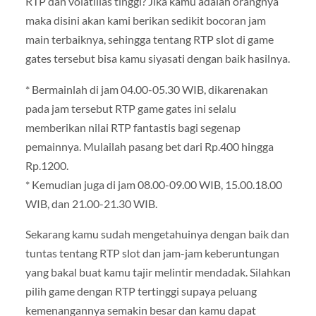
RTP dan volatilias tinggi? Jika kamu adalah orangnya
maka disini akan kami berikan sedikit bocoran jam
main terbaiknya, sehingga tentang RTP slot di game
gates tersebut bisa kamu siyasati dengan baik hasilnya.
* Bermainlah di jam 04.00-05.30 WIB, dikarenakan
pada jam tersebut RTP game gates ini selalu
memberikan nilai RTP fantastis bagi segenap
pemainnya. Mulailah pasang bet dari Rp.400 hingga
Rp.1200.
* Kemudian juga di jam 08.00-09.00 WIB, 15.00.18.00
WIB, dan 21.00-21.30 WIB.
Sekarang kamu sudah mengetahuinya dengan baik dan
tuntas tentang RTP slot dan jam-jam keberuntungan
yang bakal buat kamu tajir melintir mendadak. Silahkan
pilih game dengan RTP tertinggi supaya peluang
kemenangannya semakin besar dan kamu dapat