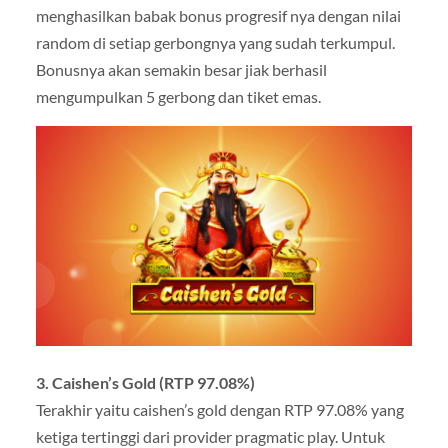
menghasilkan babak bonus progresif nya dengan nilai
random di setiap gerbongnya yang sudah terkumpul.
Bonusnya akan semakin besar jiak berhasil
mengumpulkan 5 gerbong dan tiket emas.
3. Caishen’s Gold (RTP 97.08%)
Terakhir yaitu caishen’s gold dengan RTP 97.08% yang
ketiga tertinggi dari provider pragmatic play. Untuk