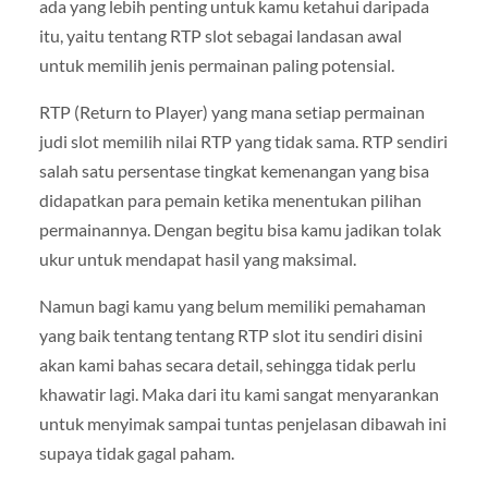
ada yang lebih penting untuk kamu ketahui daripada
itu, yaitu tentang RTP slot sebagai landasan awal
untuk memilih jenis permainan paling potensial.
RTP (Return to Player) yang mana setiap permainan
judi slot memilih nilai RTP yang tidak sama. RTP sendiri
salah satu persentase tingkat kemenangan yang bisa
didapatkan para pemain ketika menentukan pilihan
permainannya. Dengan begitu bisa kamu jadikan tolak
ukur untuk mendapat hasil yang maksimal.
Namun bagi kamu yang belum memiliki pemahaman
yang baik tentang tentang RTP slot itu sendiri disini
akan kami bahas secara detail, sehingga tidak perlu
khawatir lagi. Maka dari itu kami sangat menyarankan
untuk menyimak sampai tuntas penjelasan dibawah ini
supaya tidak gagal paham.