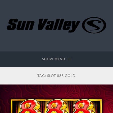
KW
Sun
Valley
SHOW MENU
TAG:
SLOT 888 GOLD