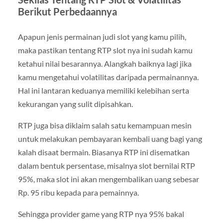
Berikut Perbedaannya
Apapun jenis permainan judi slot yang kamu pilih,
maka pastikan tentang RTP slot nya ini sudah kamu
ketahui nilai besarannya. Alangkah baiknya lagi jika
kamu mengetahui volatilitas daripada permainannya.
Hal ini lantaran keduanya memiliki kelebihan serta
kekurangan yang sulit dipisahkan.
RTP juga bisa diklaim salah satu kemampuan mesin
untuk melakukan pembayaran kembali uang bagi yang
kalah disaat bermain. Biasanya RTP ini disematkan
dalam bentuk persentase, misalnya slot bernilai RTP
95%, maka slot ini akan mengembalikan uang sebesar
Rp. 95 ribu kepada para pemainnya.
Sehingga provider game yang RTP nya 95% bakal