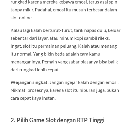
rungkad karena mereka kebawa emosi, terus asal spin
tanpa mikir. Padahal, emosi itu musuh terbesar dalam
slot online.
Kalau lagi kalah berturut-turut, tarik napas dulu, keluar
sebentar dari layar, atau minum kopi sambil rileks.
Ingat, slot itu permainan peluang. Kalah atau menang
itu normal. Yang bikin beda adalah cara kamu
menanganinya. Pemain yang sabar biasanya bisa balik
dari rungkad lebih cepat.
Wejangan singkat:
Jangan ngejar kalah dengan emosi.
Nikmati prosesnya, karena slot itu hiburan juga, bukan
cara cepat kaya instan.
2. Pilih Game Slot dengan RTP Tinggi