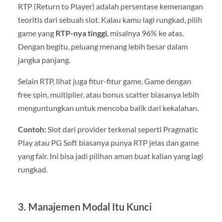
RTP (Return to Player) adalah persentase kemenangan
teoritis dari sebuah slot. Kalau kamu lagi rungkad, pilih
game yang
RTP-nya tinggi
, misalnya 96% ke atas.
Dengan begitu, peluang menang lebih besar dalam
jangka panjang.
Selain RTP, lihat juga fitur-fitur game. Game dengan
free spin, multiplier, atau bonus scatter biasanya lebih
menguntungkan untuk mencoba balik dari kekalahan.
Contoh:
Slot dari provider terkenal seperti Pragmatic
Play atau PG Soft biasanya punya RTP jelas dan game
yang fair. Ini bisa jadi pilihan aman buat kalian yang lagi
rungkad.
3. Manajemen Modal Itu Kunci