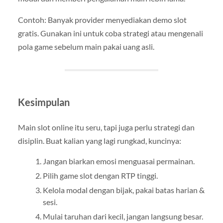
Contoh: Banyak provider menyediakan demo slot
gratis. Gunakan ini untuk coba strategi atau mengenali
pola game sebelum main pakai uang asli.
Kesimpulan
Main slot online itu seru, tapi juga perlu strategi dan
disiplin. Buat kalian yang lagi rungkad, kuncinya:
Jangan biarkan emosi menguasai permainan.
Pilih game slot dengan RTP tinggi.
Kelola modal dengan bijak, pakai batas harian &
sesi.
Mulai taruhan dari kecil, jangan langsung besar.