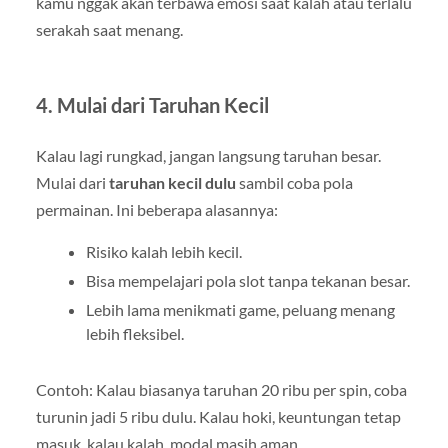
kamu nggak akan terbawa emosi saat kalah atau terlalu
serakah saat menang.
4. Mulai dari Taruhan Kecil
Kalau lagi rungkad, jangan langsung taruhan besar.
Mulai dari
taruhan kecil dulu
sambil coba pola
permainan. Ini beberapa alasannya:
Risiko kalah lebih kecil.
Bisa mempelajari pola slot tanpa tekanan besar.
Lebih lama menikmati game, peluang menang
lebih fleksibel.
Contoh: Kalau biasanya taruhan 20 ribu per spin, coba
turunin jadi 5 ribu dulu. Kalau hoki, keuntungan tetap
masuk, kalau kalah, modal masih aman.